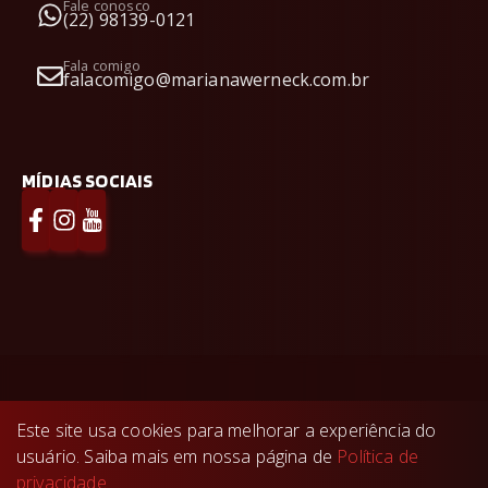
Fale conosco
(22) 98139-0121
Fala comigo
falacomigo@marianawerneck.com.br
MÍDIAS SOCIAIS
Mariana Werneck Imobiliária
©
2026
- Todos os
Este site usa cookies para melhorar a experiência do
direitos reservados.
usuário. Saiba mais em nossa página de
Política de
Feito com
🤍
pela
privacidade