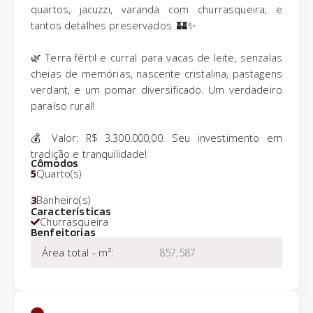
quartos, jacuzzi, varanda com churrasqueira, e
tantos detalhes preservados. 🏰✨
🌿 Terra fértil e curral para vacas de leite, senzalas
cheias de memórias, nascente cristalina, pastagens
verdant, e um pomar diversificado. Um verdadeiro
paraíso rural!
💰 Valor: R$ 3.300.000,00. Seu investimento em
tradição e tranquilidade!
Cômodos
5
Quarto(s)
3
Banheiro(s)
Características
Churrasqueira
Benfeitorias
Área total - m²
:
857,587