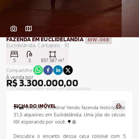
FAZENDA EM EUCLIDELÂNDIA
MW-068
Euclidelândia, Cantagalo - RJ
5
3
857.587 m²
Compartilhe:
À venda
por
R$ 3.300.000,00
* Os valores podem variar sem data prevista.
FICHA DO IMÓVEL
🏞️🏡 Vivencie a história! Vendo fazenda histórica de
31,5 alqueires em Euclidelândia. Uma jóia do século
XIX esperando por você. 🌳🌼
Descubra o encanto dessa casa colonial com 5