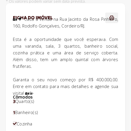
* Os valores podem variar sem data prevista.
FICHA DO IMÓVEL
🏡🌳 Casa à venda na Rua Jacinto da Rosa Pinheiro,
160, Rodolfo Gonçalves, Cordeiro/RJ.
Esta é a oportunidade que você esperava. Com
uma varanda, sala, 3 quartos, banheiro social,
cozinha prática e uma área de serviço coberta.
Além disso, tem um amplo quintal com árvores
frutíferas.
Garanta o seu novo começo por R$ 400.000,00.
Entre em contato para mais detalhes e agende sua
visita! 🏡💫
Cômodos
3
Quarto(s)
1
Banheiro(s)
Cozinha