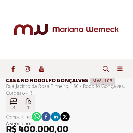
CASA NO RODOLFO GONÇALVES
MW-105
Rua Jacinto da Rosa Pinheiro, 160 - Rodolfo Gonçalves,
Cordeiro - RJ
3
1
Compartilhe:
À venda
por
R$ 400.000,00