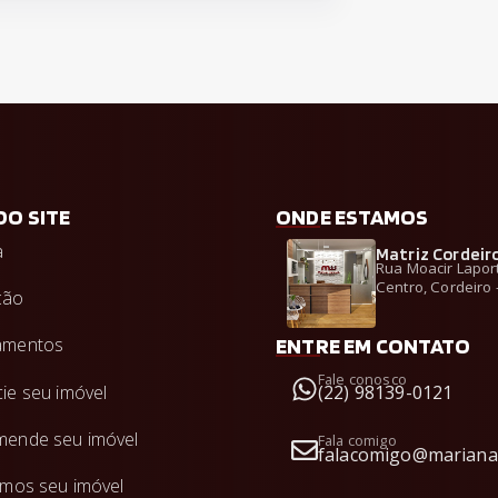
DO SITE
ONDE ESTAMOS
a
Matriz Cordeiro
Rua Moacir Laport 
Centro, Cordeiro 
ção
ENTRE EM CONTATO
amentos
Fale conosco
ie seu imóvel
(22) 98139-0121
ende seu imóvel
Fala comigo
falacomigo@mariana
amos seu imóvel