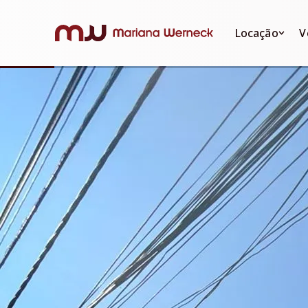
Locação
Venda
Locação
V
Apartamentos
Apartame
Apartament
Casas
Casas
Casas
Sobrados
Sobrados
Sobrados
Quitinete
Quitinete
Quitinete
Terrenos
Terrenos
Terrenos
Comerciais
Comerciai
Comerciais
Rurais