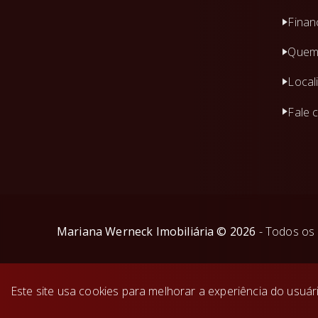
Finan
Quem
Local
Fale 
Mariana Werneck Imobiliária
©
2026
- Todos os 
Este site usa cookies para melhorar a experiência do usuá