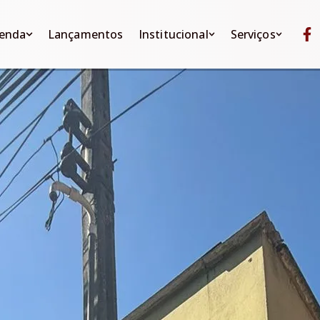
Lançamentos
Institucional
Serviços
enda
Lançamentos
Institucional
Serviços
ntos
Quem somos
Anuncie seu imóvel
os
Apartamentos
Quem somos
Anuncie seu im
Localização
Encomende seu imóvel
Casas
Localização
Encomende seu
Fale conosco
Avaliamos seu imóvel
Sobrados
Fale conosco
Avaliamos seu 
Financiamentos
Quitinete
Financiamento
Terrenos
s
Comerciais
Rurais