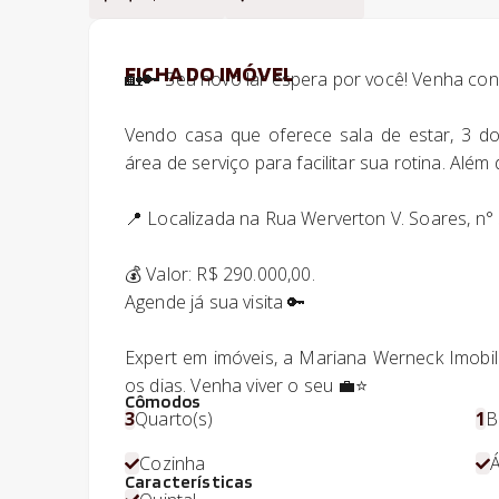
FICHA DO IMÓVEL
🏡🔑 Seu novo lar espera por você! Venha co
Vendo casa que oferece sala de estar, 3 dor
área de serviço para facilitar sua rotina. Além
📍 Localizada na Rua Werverton V. Soares, n° 3
💰 Valor: R$ 290.000,00.
Agende já sua visita 🔑
Expert em imóveis, a Mariana Werneck Imobili
os dias. Venha viver o seu 💼⭐
Cômodos
3
Quarto(s)
1
B
Cozinha
Á
Características