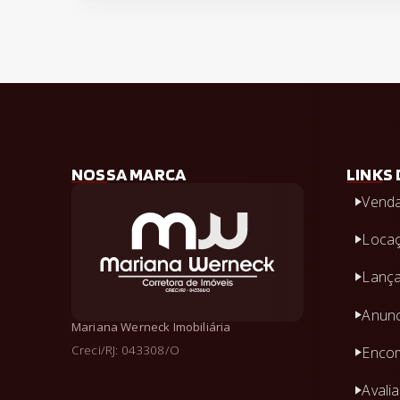
NOSSA MARCA
LINKS 
Vend
Loca
Lanç
Anunc
Mariana Werneck Imobiliária
Creci/RJ: 043308/O
Encom
Avali