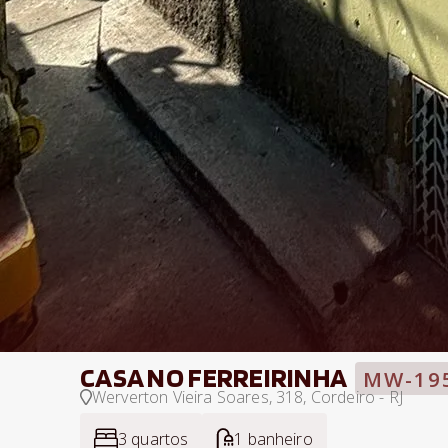
CASA NO FERREIRINHA
MW-19
Werverton Vieira Soares, 318, Cordeiro - RJ
3 quartos
1 banheiro