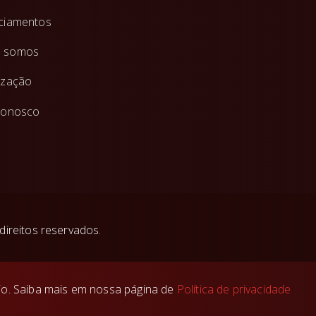
ciamentos
 somos
ização
conosco
direitos reservados.
rio. Saiba mais em nossa página de
Política de privacidade