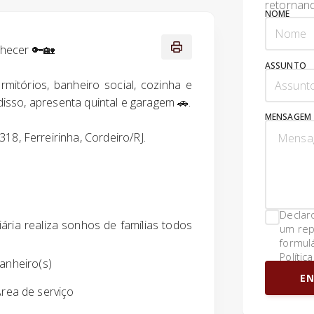
retornand
NOME
nhecer 🔑🏡
ASSUNTO
mitórios, banheiro social, cozinha e
 disso, apresenta quintal e garagem 🚗.
MENSAGEM
18, Ferreirinha, Cordeiro/RJ.
Declar
ária realiza sonhos de famílias todos
um rep
formul
Polític
anheiro(s)
EN
rea de serviço