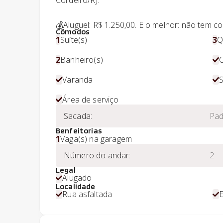
Cordeiro/RJ.
💰Aluguel: R$ 1.250,00. E o melhor: não tem c
Cômodos
1
Suíte(s)
3
Q
2
Banheiro(s)
Varanda
S
Área de serviço
Sacada
:
Pad
Benfeitorias
1
Vaga(s) na garagem
Número do andar
:
2
Legal
Alugado
Localidade
Rua asfaltada