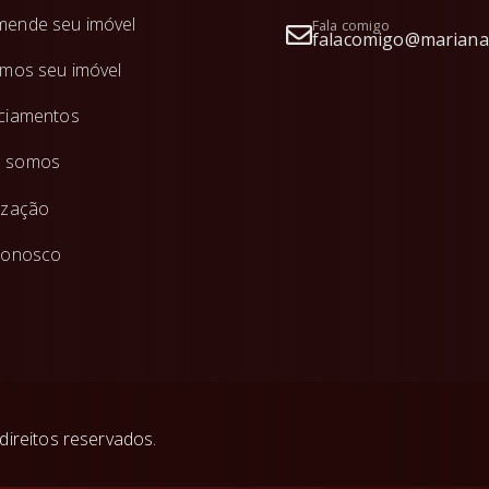
ende seu imóvel
Fala comigo
falacomigo@mariana
amos seu imóvel
ciamentos
 somos
ização
conosco
direitos reservados.