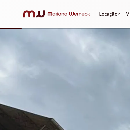
Locação
Venda
Locação
V
Apartamentos
Apartame
Apartament
Casas
Casas
Casas
Sobrados
Sobrados
Sobrados
Quitinete
Quitinete
Quitinete
Terrenos
Terrenos
Terrenos
Comerciais
Comerciai
Comerciais
Rurais