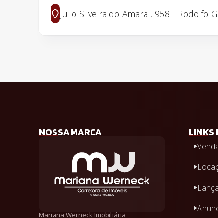
Julio Silveira do Amaral, 958 - Rodolfo 
NOSSA MARCA
LINKS 
Vend
Loca
Lanç
Anunc
Mariana Werneck Imobiliária