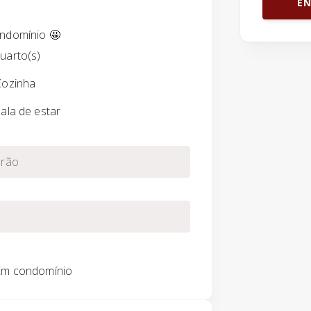
EN
ondomínio 🤩
uarto(s)
Cozinha
ala de estar
rão
Em condomínio