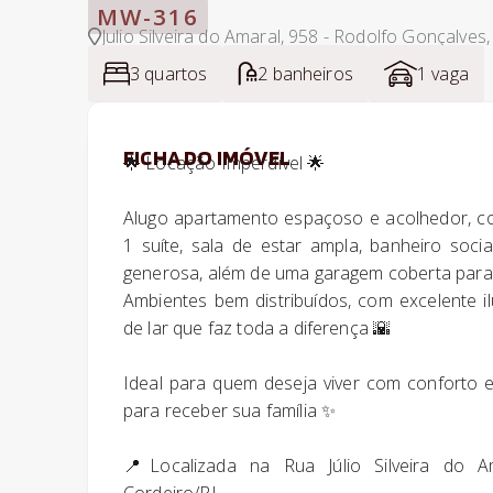
MW-316
Julio Silveira do Amaral, 958 - Rodolfo Gonçalves,
3 quartos
2 banheiros
1 vaga
FICHA DO IMÓVEL
🌟 Locação Imperdível 🌟
Alugo apartamento espaçoso e acolhedor, c
1 suíte, sala de estar ampla, banheiro socia
generosa, além de uma garagem coberta para 
Ambientes bem distribuídos, com excelente 
de lar que faz toda a diferença 🌇
Ideal para quem deseja viver com conforto 
para receber sua família ✨
📍Localizada na Rua Júlio Silveira do A