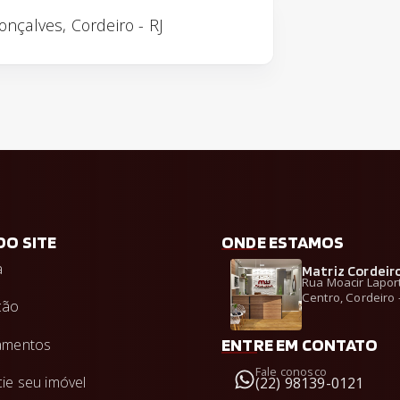
Gonçalves, Cordeiro - RJ
DO SITE
ONDE ESTAMOS
a
Matriz Cordeiro
Rua Moacir Laport 
Centro, Cordeiro 
ção
ENTRE EM CONTATO
amentos
Fale conosco
ie seu imóvel
(22) 98139-0121