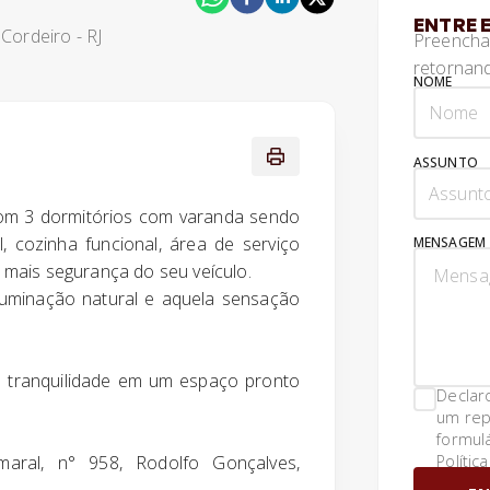
ENTRE 
 Cordeiro - RJ
Preencha
retornand
NOME
ASSUNTO
om 3 dormitórios com varanda sendo
l, cozinha funcional, área de serviço
MENSAGEM
mais segurança do seu veículo.
iluminação natural e aquela sensação
e tranquilidade em um espaço pronto
Declar
um rep
formul
Polític
maral, n° 958, Rodolfo Gonçalves,