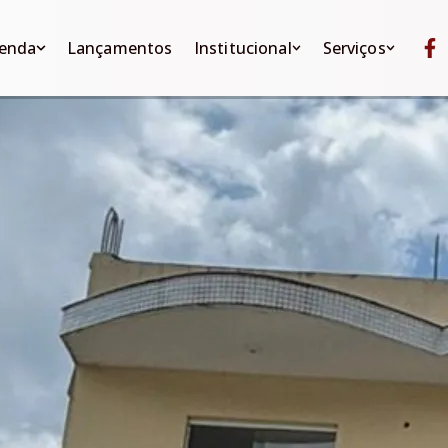
Lançamentos
Institucional
Serviços
enda
Lançamentos
Institucional
Serviços
ntos
Quem somos
Anuncie seu imóvel
os
Apartamentos
Quem somos
Anuncie seu im
Localização
Encomende seu imóvel
Casas
Localização
Encomende seu
Fale conosco
Avaliamos seu imóvel
Sobrados
Fale conosco
Avaliamos seu 
Financiamentos
Quitinete
Financiamento
Terrenos
s
Comerciais
Rurais