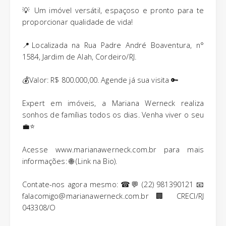
💡 Um imóvel versátil, espaçoso e pronto para te
proporcionar qualidade de vida!
📍Localizada na Rua Padre André Boaventura, n°
1584, Jardim de Alah, Cordeiro/RJ.
💰Valor: R$ 800.000,00. Agende já sua visita 🔑
Expert em imóveis, a Mariana Werneck realiza
sonhos de famílias todos os dias. Venha viver o seu
💼⭐
Acesse www.marianawerneck.com.br para mais
informações: 🌐 (Link na Bio).
Contate-nos agora mesmo: ☎💬 (22) 981390121 📧
falacomigo@marianawerneck.com.br 🏢 CRECI/RJ
043308/O