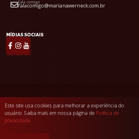
Fala comigo
falacomigo@marianawerneck.com.br
MÍDIAS SOCIAIS
Mariana Werneck Imobiliária
©
2026
- Todos os
Este site usa cookies para melhorar a experiência do
direitos reservados.
usuário. Saiba mais em nossa página de
Política de
Feito com
🤍
pela
privacidade