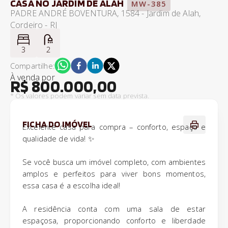
CASA NO JARDIM DE ALAH
MW-385
PADRE ANDRÉ BOVENTURA, 1584 - Jardim de Alah,
Cordeiro - RJ
3
2
Compartilhe:
À venda
por
R$ 800.000,00
* Os valores podem variar sem data prevista.
FICHA DO IMÓVEL
Excelente casa para compra – conforto, espaço e
qualidade de vida! ✨
Se você busca um imóvel completo, com ambientes
amplos e perfeitos para viver bons momentos,
essa casa é a escolha ideal!
A residência conta com uma sala de estar
espaçosa, proporcionando conforto e liberdade