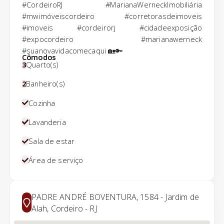
#CordeiroRJ #MarianaWerneckImobiliária
#mwimóveiscordeiro #corretorasdeimoveis
#imoveis #cordeirorj #cidadeexposição
#expocordeiro #marianawerneck
#suanovavidacomecaqui 🏡🔑
Cômodos
3
Quarto(s)
2
Banheiro(s)
Cozinha
Lavanderia
Sala de estar
Área de serviço
PADRE ANDRÉ BOVENTURA, 1584 - Jardim de
Alah, Cordeiro - RJ