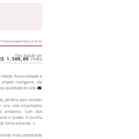
s://marianawerneck.com.br
Para locação
por
R$ 1.500,00
/mês
m variar sem data prevista.
nidade, funcionalidade e
rojeto inteligente, ele
ca qualidade de vida. 🌃
la, perfeita para receber
m uma vista encantadora
ao ambiente. Com dois
cial e lavabo. A cozinha
de forma eficiente. ✨
erecendo mais comodidade