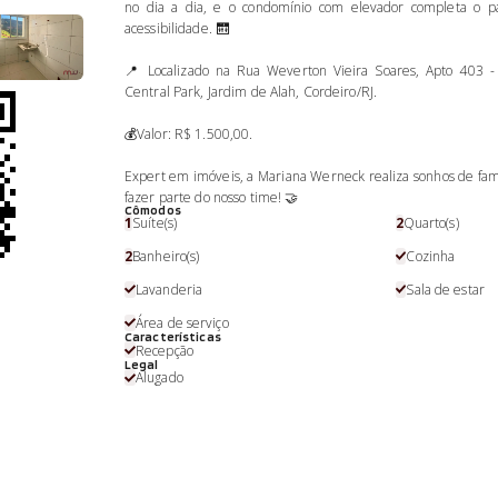
no dia a dia, e o condomínio com elevador completa o p
acessibilidade. 🛗
📍 Localizado na Rua Weverton Vieira Soares, Apto 403 -
Central Park, Jardim de Alah, Cordeiro/RJ.
💰Valor: R$ 1.500,00.
Expert em imóveis, a Mariana Werneck realiza sonhos de famí
fazer parte do nosso time! 🤝
Cômodos
1
Suíte(s)
2
Quarto(s)
2
Banheiro(s)
Cozinha
Lavanderia
Sala de estar
Área de serviço
Características
Recepção
Legal
Alugado