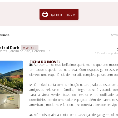
Imprimir imóvel
iliária
http
tral Park
MW-463
res - Jardim de Alah, Cordeiro - RJ
* Os valores pode
FICHA DO IMÓVEL
🌆 Apresentamos este belíssimo apartamento que une moder
um toque especial de natureza. Com espaços generosos e p
oferece uma experiência de moradia completa para quem bus
🌿 O imóvel conta com iluminação natural, sala de estar amp
amigos ou relaxar em família, integrando-se à varanda co
para a área verde, trazendo leveza e tranquilidade 
dormitórios, sendo uma suíte espaçosa, além de banheiro so
americana, moderna e funcional, se conecta a área de serviço 
🚗 Além disso, ainda conta com duas vagas de garagem, of