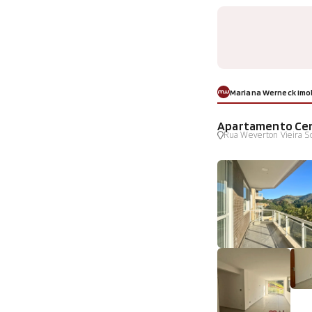
Mariana Werneck Imob
Apartamento Cen
Rua Weverton Vieira Soa